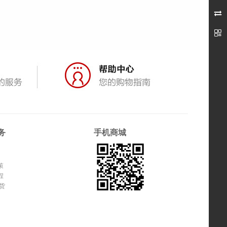


务
手机商城
策
程
货