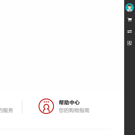
未登录


