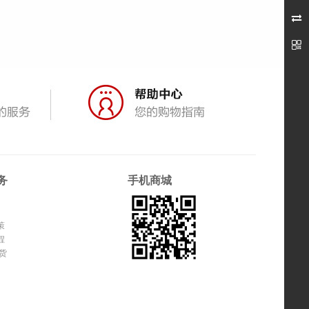


务
手机商城
策
程
货