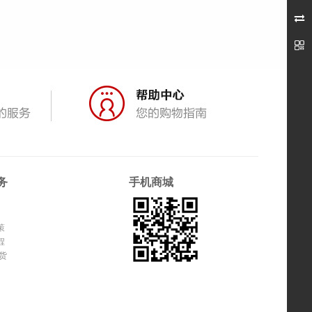


务
手机商城
策
程
货