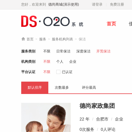
您好，欢迎来到
德尚商城(演示使用)
请登录
免费注册
首页

首页
>
服务
>
服务机构列表
>
保洁
服务类别
不限
日常保洁
深度保洁
开荒保洁
机构类别
不限
个人
企业
平台认证
不限
已认证
默认排序
次数最多
评分最高
德尚家政集团
22 年
/
合肥市
/
企业
0次服务
/
0人评论