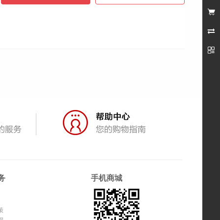
未登录



务
手机商城
策