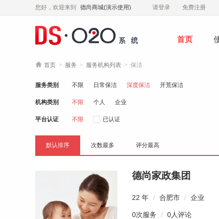
您好，欢迎来到
德尚商城(演示使用)
请登录
免费注册
首页

首页
>
服务
>
服务机构列表
>
保洁
服务类别
不限
日常保洁
深度保洁
开荒保洁
机构类别
不限
个人
企业
平台认证
不限
已认证
默认排序
次数最多
评分最高
德尚家政集团
22 年
/
合肥市
/
企业
0次服务
/
0人评论