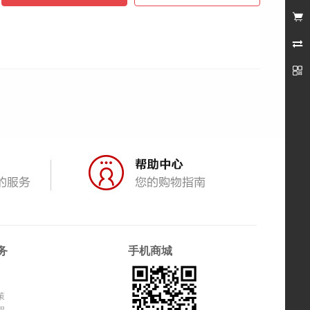
未登录



务
手机商城
策