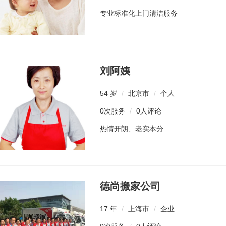
专业标准化上门清洁服务
刘阿姨
54 岁
/
北京市
/
个人
0次服务
/
0人评论
热情开朗、老实本分
德尚搬家公司
17 年
/
上海市
/
企业