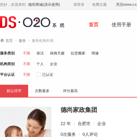
您好，欢迎来到
德尚商城(演示使用)
请登录
免费注册
关注
www.cs
首页
使用手册

首页
>
服务
>
服务机构列表
服务类别
不限
保洁
保姆月嫂
拉货搬家
维修
机构类别
不限
个人
企业
平台认证
不限
已认证
默认排序
次数最多
评分最高
德尚家政集团
22 年
/
合肥市
/
企业
0次服务
/
0人评论