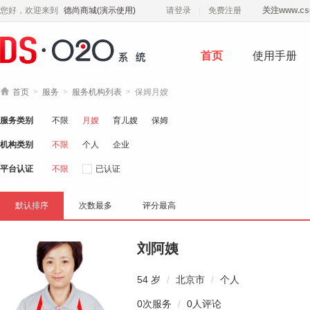
您好，欢迎来到
德尚商城(演示使用)
请登录
免费注册
关注
www.cs
首页
使用手册

首页
>
服务
>
服务机构列表
>
保姆月嫂
服务类别
不限
月嫂
育儿嫂
保姆
机构类别
不限
个人
企业
平台认证
不限
已认证
默认排序
次数最多
评分最高
刘阿姨
54 岁
/
北京市
/
个人
0次服务
/
0人评论