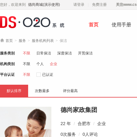
您好，欢迎来到
德尚商城(演示使用)
请登录
免费注册
关注
www.cs
首页
使用手册

首页
>
服务
>
服务机构列表
>
保洁
服务类别
不限
日常保洁
深度保洁
开荒保洁
机构类别
不限
个人
企业
平台认证
不限
已认证
默认排序
次数最多
评分最高
德尚家政集团
22 年
/
合肥市
/
企业
0次服务
/
0人评论